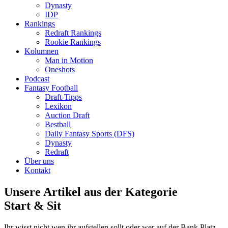
Dynasty
IDP
Rankings
Redraft Rankings
Rookie Rankings
Kolumnen
Man in Motion
Oneshots
Podcast
Fantasy Football
Draft-Tipps
Lexikon
Auction Draft
Bestball
Daily Fantasy Sports (DFS)
Dynasty
Redraft
Über uns
Kontakt
Unsere Artikel aus der Kategorie
Start & Sit
Ihr wisst nicht wen ihr aufstellen sollt oder wer auf der Bank Platz