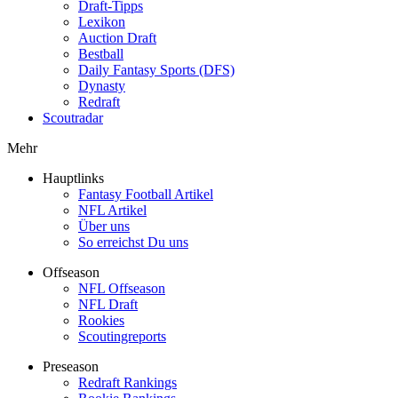
Draft-Tipps
Lexikon
Auction Draft
Bestball
Daily Fantasy Sports (DFS)
Dynasty
Redraft
Scoutradar
Mehr
Hauptlinks
Fantasy Football Artikel
NFL Artikel
Über uns
So erreichst Du uns
Offseason
NFL Offseason
NFL Draft
Rookies
Scoutingreports
Preseason
Redraft Rankings