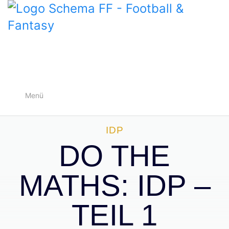
Menü
IDP
DO THE
MATHS: IDP –
TEIL 1