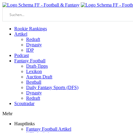
Rookie Rankings
Artikel
Redraft
Dynasty
IDP
Podcast
Fantasy Football
Draft-Tipps
Lexikon
Auction Draft
Bestball
Daily Fantasy Sports (DFS)
Dynasty
Redraft
Scoutradar
Mehr
Hauptlinks
Fantasy Football Artikel