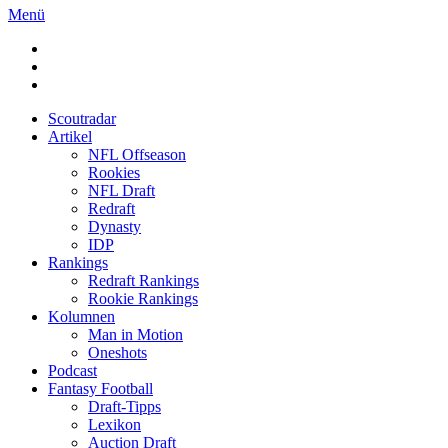
Menü
Scoutradar
Artikel
NFL Offseason
Rookies
NFL Draft
Redraft
Dynasty
IDP
Rankings
Redraft Rankings
Rookie Rankings
Kolumnen
Man in Motion
Oneshots
Podcast
Fantasy Football
Draft-Tipps
Lexikon
Auction Draft