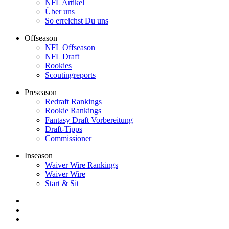
NFL Artikel
Über uns
So erreichst Du uns
Offseason
NFL Offseason
NFL Draft
Rookies
Scoutingreports
Preseason
Redraft Rankings
Rookie Rankings
Fantasy Draft Vorbereitung
Draft-Tipps
Commissioner
Inseason
Waiver Wire Rankings
Waiver Wire
Start & Sit