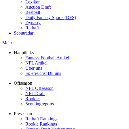
Lexikon
Auction Draft
Bestball
Daily Fantasy Sports (DFS)
Dynasty
Redraft
Scoutradar
Mehr
Hauptlinks
Fantasy Football Artikel
NFL Artikel
Über uns
So erreichst Du uns
Offseason
NFL Offseason
NFL Draft
Rookies
Scoutingreports
Preseason
Redraft Rankings
Rookie Rankings