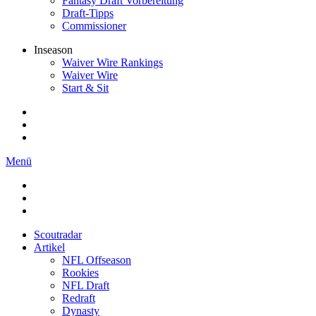
Fantasy Draft Vorbereitung
Draft-Tipps
Commissioner
Inseason
Waiver Wire Rankings
Waiver Wire
Start & Sit
Menü
Scoutradar
Artikel
NFL Offseason
Rookies
NFL Draft
Redraft
Dynasty